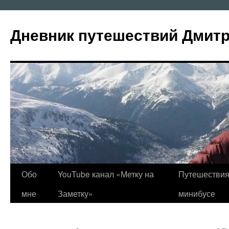
Перейти
к
Дневник путешествий Дмит
содержимому
Обо
YouTube канал «Метку на
Путешествия
мне
Заметку»
минибусе