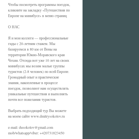
Чтобы посмотреть программы поездок,
кликните на закладку «Путешествия по
Европе на минибусе» в меню страниц
О НАС
Я и мои коллеги — профессиональные
гиды с 20-летним стажем. Мы
базируемся в 80 км от Вены на
территории Южно-Моравского края
Чехии. Отсюда вот уже 10 лет на своих
минибусах мы возим малые группы
туристов (2-8 человек) по всей Европе.
Громадный опыт и практические
знания, накопленные в процессе
поездок, позволяют нам осуществлять
уникальные путешествия и выполнять
почти все пожелания туристов.
Выбрать подходящий тур Вы можете
на моем сайте www.dmitrysokolov.ru
e-mail: dusokolov@gmail.com
mob/whatsapp/viber: +420731823450