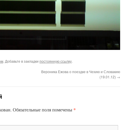
ом
. Добавьте в закладки
постоянную ссылку
.
Вероника Ежова о поездке в Чехию и Словакию
(19.01.12)
→
й
*
кован.
Обязательные поля помечены