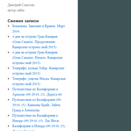
Дмитрий Соколов,
автор сайта
Свежие записи
Бешенова, Закопане и Краков. Март
2016.
4 дня на острове Гран-Канария
(Gran Canaria). Продолжение.
Канарские острова (май 2015)
4 дня на острове Гран-Канария
(Gran Canaria). Начало. Канарские
острова (май 2015)
Тенерифе, вулкан Тейде. Канарские
острова (май 2015)
Тенерифе, ущелье Маска. Канарские
острова (май 2015)
Путешествие по Калифорнии и
Аризоне (09-29.01.15). Дорога 66
Путешествие из Калифорнии (09-
29.01.15). Каньоны Брайс, Зайон,
Гранд и Антилопы
Путешествие по Калифорнии и
Неваде (09-29.01.15). Лас-Вегас
Калифорния и Невада (09-29.01.15).