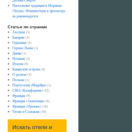
Долина Смерти
Пасхальные традиции в Моравии
(Чехия). Феминисткам к просмотру
не рекомендуется
Статьи по странам
Австрия
(3)
Бавария
(3)
Германия
(5)
Горные Лыжи
(1)
Дания
(1)
Испания
(2)
Италия
(9)
Канарские острова
(4)
О разном
(5)
Польша
(1)
Португалия (Мадейра)
(1)
США (Калифорния)
(12)
Франция
(9)
Франция (Аквитания)
(6)
Франция (Прованс)
(16)
Чехия и Словакия
(10)
Искать отели и