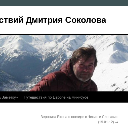
ствий Дмитрия Соколова
а Заметку»
Путешествия по Европе на минибусе
Вероника Ежова о поездке в Чехию и Словакию
(19.01.12)
→