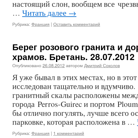
настоящий слон, вообщем все чрезв
…
Читать далее
→
Рубрика:
Франция
|
Оставить комментарий
Берег розового гранита и д
храмов. Бретань. 28.07.2012
Опубликовано
26.08.2012
автором
Дмитрий Соколов
Я уже бывал в этих местах, но в этот
исследован тащательно и вдумчиво
гранитный скалы расположены меж
города Perros-Guirec и портом Ploum
бы отлично погулять, лучше всего о
парковке, которая расположена в …
Рубрика:
Франция
|
1 комментарий