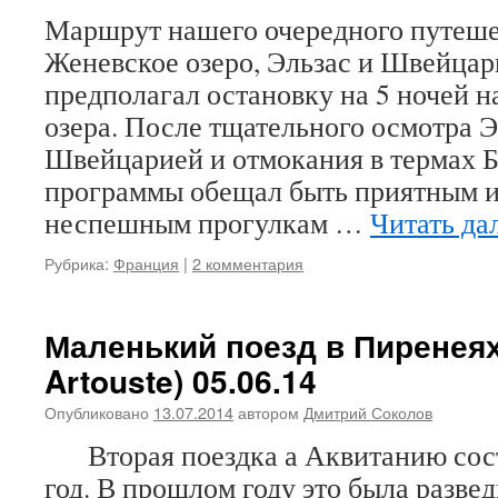
Маршрут нашего очередного путеше
Женевское озеро, Эльзас и Швейцар
предполагал остановку на 5 ночей н
озера. После тщательного осмотра Э
Швейцарией и отмокания в термах 
программы обещал быть приятным 
неспешным прогулкам …
Читать да
Рубрика:
Франция
|
2 комментария
Маленький поезд в Пиренеях (
Artouste) 05.06.14
Опубликовано
13.07.2014
автором
Дмитрий Соколов
Вторая поездка а Аквитанию состо
год. В прошлом году это была развед