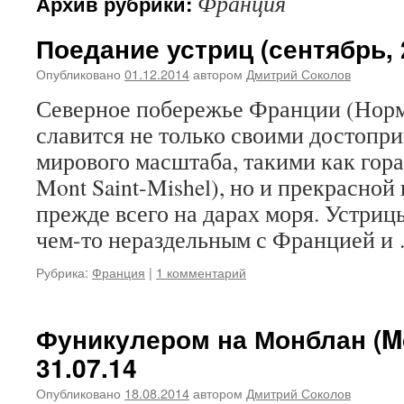
Франция
Архив рубрики:
Поедание устриц (сентябрь, 
Опубликовано
01.12.2014
автором
Дмитрий Соколов
Северное побережье Франции (Норм
славится не только своими достопр
мирового масштаба, такими как гор
Mont Saint-Mishel), но и прекрасной
прежде всего на дарах моря. Устриц
чем-то нераздельным с Францией 
Рубрика:
Франция
|
1 комментарий
Фуникулером на Монблан (Mo
31.07.14
Опубликовано
18.08.2014
автором
Дмитрий Соколов