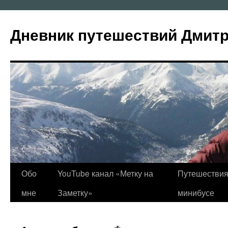
Перейти
к
Дневник путешествий Дмит
содержимому
Обо
YouTube канал «Метку на
Путешествия
мне
Заметку»
минибусе