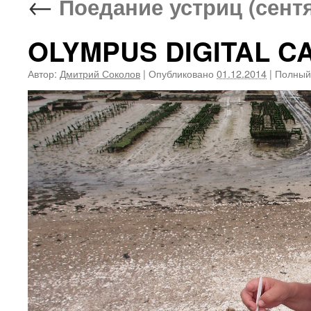
←
Поедание устриц (сентя
OLYMPUS DIGITAL 
Автор:
Дмитрий Соколов
|
Опубликовано
01.12.2014
|
Полный