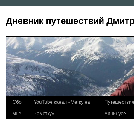
Перейти
к
Дневник путешествий Дмит
содержимому
Обо
YouTube канал «Метку на
Путешествия
мне
Заметку»
минибусе