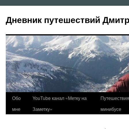
Перейти
к
Дневник путешествий Дмит
содержимому
Обо
YouTube канал «Метку на
Путешествия
мне
Заметку»
минибусе