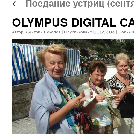
←
Поедание устриц (сентя
OLYMPUS DIGITAL 
Автор:
Дмитрий Соколов
|
Опубликовано
01.12.2014
|
Полный