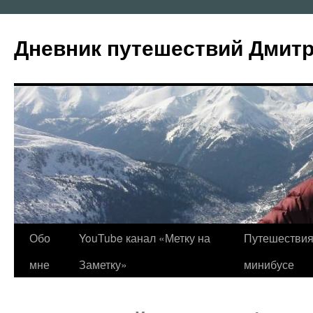
Перейти
к
Дневник путешествий Дмит
содержимому
Обо
YouTube канал «Метку на
Путешествия
мне
Заметку»
минибусе