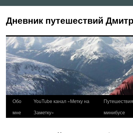
Перейти
к
Дневник путешествий Дмит
содержимому
Обо
YouTube канал «Метку на
Путешествия
мне
Заметку»
минибусе