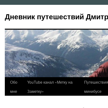
Перейти
к
Дневник путешествий Дмит
содержимому
Обо
YouTube канал «Метку на
Путешествия
мне
Заметку»
минибусе