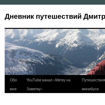
Перейти
к
Дневник путешествий Дмит
содержимому
Обо
YouTube канал «Метку на
Путешествия
мне
Заметку»
минибусе