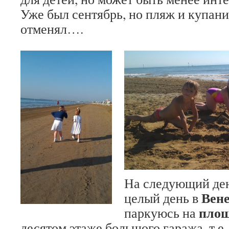
Уже был сентябрь, но пляж и купани
отменял….
На следующий ден
Вен
целый день в
площ
паркуюсь на
десятом этаже большого гаража, т.е.