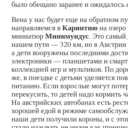
было обещано заранее и ожидалось 
Вена у нас будет еще на обратном пу
Каринтию
направляемся в
на озеро 
Минимундус
миниатюр
. Это самый
нашем пути — 320 км, но в Австрии
а дети вооружены последними дос
электроники — планшетами и смар
коллекцией игр и мультиков. По дор
же, в поездке с детьми уделяется п
питанию. Если взрослые могут поте
перекусить, то детей надо кормить ч
На австрийских автобанах есть рес
хорошей едой в режиме самообслуж
наши дети получили короны, и с это
стали называть не иначе как принце