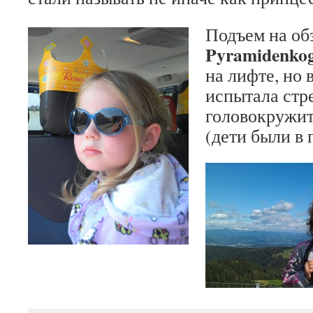
Подъем на о
Pyramidenko
на лифте, но 
испытала стре
головокружи
(дети были в 