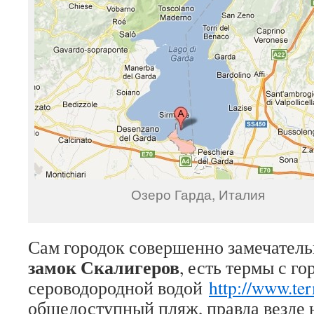
Озеро Гарда, Италия
Сам городок совершенно замечател
замок Скалигеров
, есть термы с го
сероводородной водой
http://www.te
общедоступный пляж, правда везде н