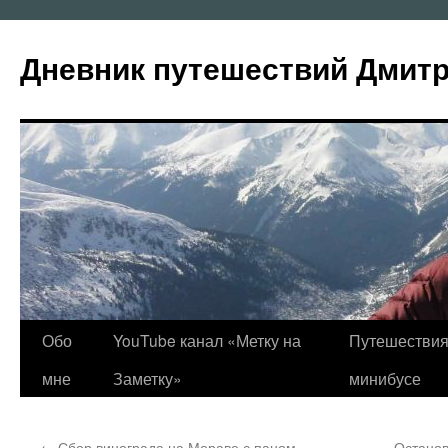
Перейти
к
Дневник путешествий Дмит
содержимому
Обо
YouTube канал «Метку на
Путешествия
мне
Заметку»
минибусе
←
Сбор винограда на Мораве с паном
Останов