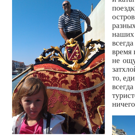
поездк
остро
разны
наших
всегда
время 
не ощу
затхло
то, ед
всегда
турист
ничего